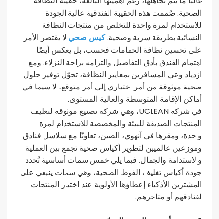
غالبًا ما يتم تجاهلها، رغم أهميتها البالغة، حقيبة النظافة
الصحية. صُممت هذه الحقيبة الفندقية عالية الجودة
للاستخدام لمرة واحدة للتخلص من منتجات النظافة
كيس صحي
النسائية بطريقة سرية وصحية.
لا يقتصر الأمر
على تحسين نظافة الحمامات فحسب، بل يعكس أيضًا
اهتمام الفندق بأدق التفاصيل والتزامه براحة النزلاء. ومع
ازدياد وعي المسافرين بمعايير النظافة، تحوّل توفير حلول
صحية موثوقة من أمر اختياري إلى أمر متوقع، لا سيما في
أماكن الإقامة المتوسطة والعالية المستوى.
في شركة UCLEAN، وهي شركة تصنيع موثوقة لتغليف
المنتجات الصديقة للبيئة والمخصصة للاستخدام لمرة
واحدة، ومقرها في آنهوي، الصين، تعاونّا مع سلاسل فنادق
وموزعين عالميين لتطوير أكياس صحية تجمع بين العملية
والاستدامة والجمال. فيما يلي خمس سمات أساسية تُحدد
جودة أكياس تغليف الفوط الصحية، وهي سمات ينبغي على
المشترين الأذكياء إعطاؤها الأولوية عند اختيار المنتجات
لفنادقهم أو متاجرهم.