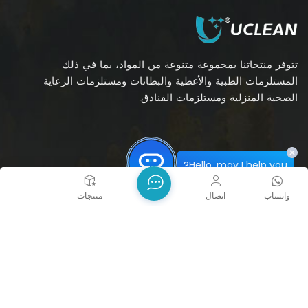
تتوفر منتجاتنا بمجموعة متنوعة من المواد، بما في ذلك
المستلزمات الطبية والأغطية والبطانات ومستلزمات الرعاية
الصحية المنزلية ومستلزمات الفنادق.
Hello, may I help you?
واتساب
اتصال
بيت
منتجات
اتصل بنا
هاتف :
+86 551 6293 9578 ext.604
بريد إلكتروني :
inquiry@ucleanplastic.com