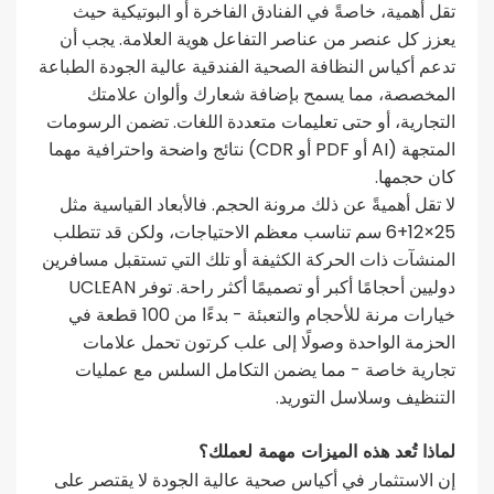
تقل أهمية، خاصةً في الفنادق الفاخرة أو البوتيكية حيث
يعزز كل عنصر من عناصر التفاعل هوية العلامة. يجب أن
تدعم أكياس النظافة الصحية الفندقية عالية الجودة الطباعة
المخصصة، مما يسمح بإضافة شعارك وألوان علامتك
التجارية، أو حتى تعليمات متعددة اللغات. تضمن الرسومات
المتجهة (AI أو PDF أو CDR) نتائج واضحة واحترافية مهما
كان حجمها.
لا تقل أهميةً عن ذلك مرونة الحجم. فالأبعاد القياسية مثل
25×12+6 سم تناسب معظم الاحتياجات، ولكن قد تتطلب
المنشآت ذات الحركة الكثيفة أو تلك التي تستقبل مسافرين
دوليين أحجامًا أكبر أو تصميمًا أكثر راحة. توفر UCLEAN
خيارات مرنة للأحجام والتعبئة - بدءًا من 100 قطعة في
الحزمة الواحدة وصولًا إلى علب كرتون تحمل علامات
تجارية خاصة - مما يضمن التكامل السلس مع عمليات
التنظيف وسلاسل التوريد.
لماذا تُعد هذه الميزات مهمة لعملك؟
إن الاستثمار في أكياس صحية عالية الجودة لا يقتصر على