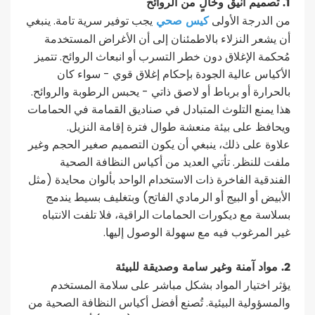
1. تصميم أنيق وخالٍ من الروائح
كيس صحي
من الدرجة الأولى
يجب توفير سرية تامة. ينبغي
أن يشعر النزلاء بالاطمئنان إلى أن الأغراض المستخدمة
مُحكمة الإغلاق دون خطر التسرب أو انبعاث الروائح. تتميز
الأكياس عالية الجودة بإحكام إغلاق قوي - سواء كان
بالحرارة أو برباط أو لاصق ذاتي - يحبس الرطوبة والروائح.
هذا يمنع التلوث المتبادل في صناديق القمامة في الحمامات
ويحافظ على بيئة منعشة طوال فترة إقامة النزيل.
علاوة على ذلك، ينبغي أن يكون التصميم صغير الحجم وغير
ملفت للنظر. تأتي العديد من أكياس النظافة الصحية
الفندقية الفاخرة ذات الاستخدام الواحد بألوان محايدة (مثل
الأبيض أو البيج أو الرمادي الفاتح) وبتغليف بسيط يندمج
بسلاسة مع ديكورات الحمامات الراقية، فلا تلفت الانتباه
غير المرغوب فيه مع سهولة الوصول إليها.
2. مواد آمنة وغير سامة وصديقة للبيئة
يؤثر اختيار المواد بشكل مباشر على سلامة المستخدم
والمسؤولية البيئية. تُصنع أفضل أكياس النظافة الصحية من