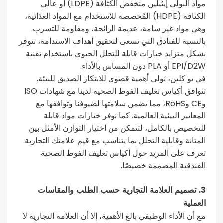
مواد البولي إيثيلين منخفض الكثافة (LDPE) أو عالي
الكثافة (HDPE) المُخصصة للاستخدام مع المواد الغذائية،
وهي مواد غير سامة، عديمة الرائحة، ومقاومة للتسرب.
بالنسبة للفنادق التي تسعى لتحقيق أهداف الاستدامة، تتوفر
بشكل متزايد خيارات قابلة للتحلل الحيوي باستخدام تقنية
EPI/D2W أو PLA دون المساس بالأداء.
في يو كلين، نولي أهمية قصوى للابتكار الصديق للبيئة.
تتوافق أكياس تغليف الفوط الصحية لدينا مع شهادات ISO
وCE وRoHS، مما يضمن سلامتها لضيوفنا وتوافقها مع
المعايير البيئية العالمية. كما نوفر خيارات مواد قابلة
للتخصيص بالكامل، لتتمكن من اختيار التوازن الأمثل بين
المتانة وقابلية التحلل بما يتناسب مع قيم علامتك التجارية.
تعرف على المزيد حول أكياس تغليف الفوط الصحية
الفندقية المصممة خصيصًا.
3. تصميم العلامة التجارية حسب الطلب والمقاسات
العملية
مع أن الأداء الوظيفي بالغ الأهمية، إلا أن العلامة التجارية لا