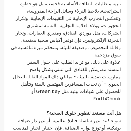
تلبية متطلبات النظافة الأساسية فحسب، بل هو خطوة
استراتيجية. يلاحظ النزلاء وسائل الراحة المدروسة،
وتنعكس التجارب الإيجابية في التقييمات الإيجابية، وتكرار
الحجوزات، وولاء العلامة التجارية. بالنسبة لمشتري
الشركات، مثل موردي الفنادق، ومديري العقارات، وتجار
التجزئة الإلكترونيين، فإن توفير أكياس صحية معتمدة،
وقابلة للتخصيص، وصديقة للبيئة، يمنحكم ميزة تنافسية في
سوق مزدحمة.
علاوة على ذلك، مع تزايد الطلب على حلول السفر
المستدامة، يمكن للفنادق التي تتبنى بشكل واضح
ممارسات صديقة للبيئة - بما في ذلك المواد القابلة للتحلل
الحيوي - أن تجذب المسافرين المهتمين بالبيئة وتتأهل
للحصول على شهادات بيئية مثل Green Key أو
EarthCheck.
هل أنت مستعد لتطوير حلولك الصحية؟
سواء كنت تدير سلسلة فنادق عالمية، أو تدير دار ضيافة
بوتيكية، أو توزع لوازم الضيافة، فإن اختيار الخيار المناسب