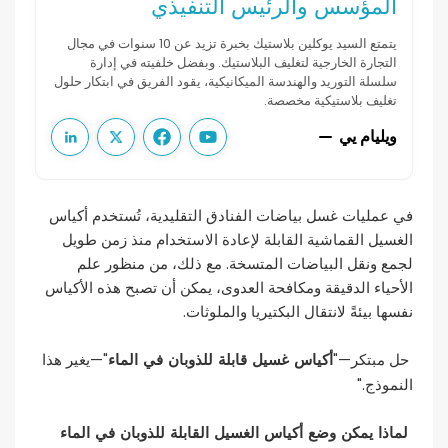
المؤسس والرئيس التنفيذي
يتمتع السيد يوكلين بلاستيك بخبرة تزيد عن 10 سنوات في مجال
التجارة الخارجية لتغليف البلاستيك. وبفضل خلفيته في إدارة
سلسلة التوريد والهندسة الميكانيكية، يقود الفريق في ابتكار حلول
تغليف بلاستيكية مخصصة.
ويليام يي
في عمليات غسل بياضات الفنادق التقليدية، تُستخدم أكياس
الغسيل القماشية القابلة لإعادة الاستخدام منذ زمن طويل
لجمع ونقل البياضات المتسخة. مع ذلك، من منظور علم
الأحياء الدقيقة ومكافحة العدوى، يمكن أن تصبح هذه الأكياس
نفسها بيئةً لانتقال البكتيريا والملوثات.
أكياس غسيل قابلة للذوبان في الماء
حل مبتكر—"
"—يغير هذا
النموذج."
لماذا يمكن وضع أكياس الغسيل القابلة للذوبان في الماء