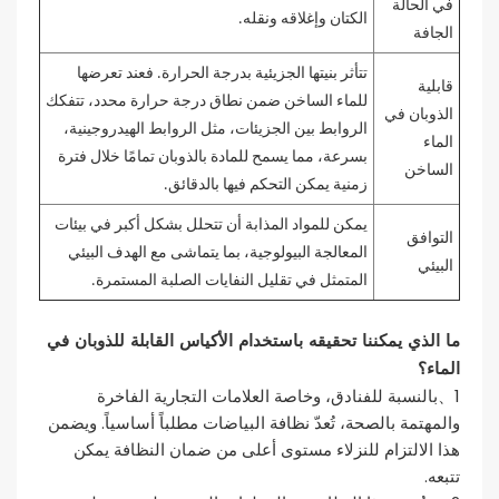
في الحالة
الكتان وإغلاقه ونقله.
الجافة
تتأثر بنيتها الجزيئية بدرجة الحرارة. فعند تعرضها
قابلية
للماء الساخن ضمن نطاق درجة حرارة محدد، تتفكك
الذوبان في
الروابط بين الجزيئات، مثل الروابط الهيدروجينية،
الماء
بسرعة، مما يسمح للمادة بالذوبان تمامًا خلال فترة
الساخن
زمنية يمكن التحكم فيها بالدقائق.
يمكن للمواد المذابة أن تتحلل بشكل أكبر في بيئات
التوافق
المعالجة البيولوجية، بما يتماشى مع الهدف البيئي
البيئي
المتمثل في تقليل النفايات الصلبة المستمرة.
ما الذي يمكننا تحقيقه باستخدام الأكياس القابلة للذوبان في
الماء؟
1
بالنسبة للفنادق، وخاصة العلامات التجارية الفاخرة
、
والمهتمة بالصحة، تُعدّ نظافة البياضات مطلباً أساسياً. ويضمن
هذا الالتزام للنزلاء مستوى أعلى من ضمان النظافة يمكن
تتبعه.