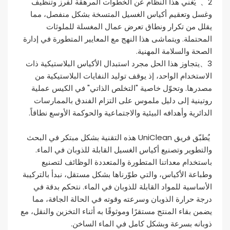
2
يُغني هذا النظام عن الخطوات المرهقة لفرز وتنظيف
、
وغسل وتعقيم أكياس الغسيل المتسخة بشكل منفصل، مما
يقلل من تكرار ونطاق تعرض عمال المغسلة للملوثات
المحتملة. ويتماشى هذا النهج مع المعايير المتطورة في إدارة
الصحة والسلامة المهنية.
3
يتجاوز هذا الحل مجرد استبدال الأكياس البلاستيكية ذات
、
الاستخدام الواحد، إذ يوقف توليد النفايات البلاستيكية من
مصدرها. وتحوّل خاصية "التخلص الذاتي" في الكيس عملية
روتينية إلى دليل ملموس على التزام الفندق بالممارسات
الدائرية وأهدافه البيئية والاجتماعية والحوكمة الأوسع نطاقاً.
يُطبّق فريق UniClean هذه التقنية بشكل مبتكر في البحث
والتطوير وتصنيع أكياس الغسيل القابلة للذوبان في الماء.
باستخدام معداتنا المتطورة والمتعددة الوظائف لتصنيع
وطباعة الأكياس، والتي طوّرناها بشكل مستقل، نبدأ بالتركيبة
الأساسية للمواد القابلة للذوبان في الماء. نتحكم بدقة في
درجة حرارة الذوبان وسرعته وقوته في الحالة الجافة، مما
يضمن بقاء المنتج مستقرًا وموثوقًا به أثناء التخزين والنقل، مع
ذوبانه بسرعة وبشكل كامل في الماء الساخن.