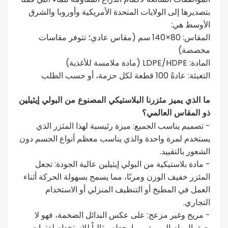
بتصديرها إلى الولايات المتحدة الأمريكية وأوروبا والشرق
الأوسط هي:
المقاس: 80×140 سم (مقاس عادي؛ تتوفر مقاسات
مخصصة)
المادة: LDPE/HDPE (مادة ملامسة للأغذية)
التعبئة: عادةً 100 قطعة لكل حزمة، أو حسب الطلب
ما الذي يميز مئزرنا البلاستيكي المصنوع من البولي إيثيلين
ذو المقاس العالمي؟
- تصميم يناسب الجميع: ميزة رئيسية لهذا المئزر الذي
يستخدم لمرة واحدة والذي يناسب معظم أنواع الجسم دون
الشعور بالتقييد.
- مادة بلاستيكية من البولي إيثيلين عالية الجودة: تجعل
المئزر خفيف الوزن ومرنًا، مما يسمح بسهولة الحركة أثناء
العمل في المطبخ أو التنظيف المنزلي أو الاستخدام
التجاري.
- مريح وغير مزعج: على عكس البدائل الضخمة، فهو لا
يعيق المهام اليومية، مما يجعله مثالياً للاستخدام لفترات