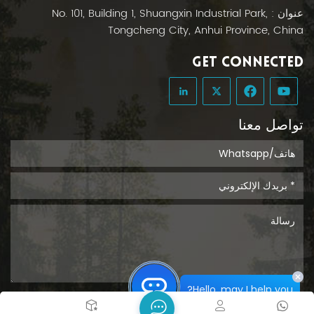
التخلص منها بسهولة، مما يحافظ على النظافة ويوفر الوقت.
عنوان : No. 101, Building 1, Shuangxin Industrial Park,
على عكس العبوات القابلة لإعادة الاستخدام، لا تحتاج إلى
Tongcheng City, Anhui Province, China
غسلها، مما يقلل من خطر انتشار الجراثيم. تتوفر أكياس
القيء المصنوعة من البولي إيثيلين بسعات قياسية تبلغ
GET CONNECTED
1000 مل و1500 مل. تشمل خيارات التعبئة الشائعة أكياسًا
تحتوي على 10 أو 25 أو 50 كيسًا. بصفتنا شركة مصنعة
متخصصة لأكياس القيء، يمكننا أيضًا تخصيص الأحجام
والطباعة والتعبئة. كما نوفر أكياسًا بألوان الأزرق والأبيض
تواصل معنا
والأخضر والبنفسجي والأصفر والبرتقالي. سواء كنت ترغب
في تخصيص الأكياس أو شراء كمية صغيرة للاستخدام
الشخصي، يمكنك التواصل معنا.
Hello, may I help you?
يُقدِّم