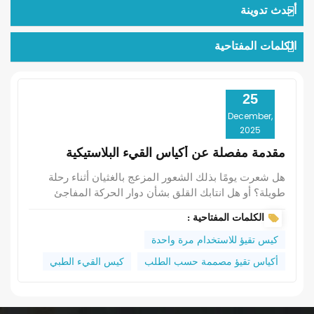
أحدث تدوينة
الكلمات المفتاحية
25
December,
2025
مقدمة مفصلة عن أكياس القيء البلاستيكية
هل شعرت يومًا بذلك الشعور المزعج بالغثيان أثناء رحلة
طويلة؟ أو هل انتابك القلق بشأن دوار الحركة المفاجئ
لأطفالك أثناء ركوب السيارة؟ إذا كانت الإجابة بنعم،
الكلمات المفتاحية :
فستدرك مدى أهمية وجود جهاز موثوق به كيس تقيؤ
للاستخدام مرة واحدة قد يكون ذلك ممكناً. واليوم، دعونا
كيس تقيؤ للاستخدام مرة واحدة
نقدم لكم هذا المنتج الصغير ولكنه منقذ للحياة. لنبدأ
أكياس تقيؤ مصممة حسب الطلب
كيس القيء الطبي
باستعراض الاستخدامات الشائعة لأكياس التقيؤ البلاستيكية.
الاستخدام الأكثر شيوعًا هو في وسائل النقل. سواء كنت
على متن طائرة أو قطار أو حافلة أو في رحلة برية طويلة،