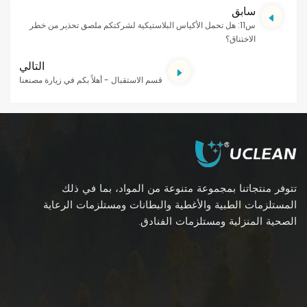
سابق
س11: هل تحمل الأكياس البلاستيكية لشركتكم ملصق تحذير من خطر
الاختناق؟
التالي
قسم الاستقبال - أهلاً بكم في زيارة مصنعنا
تتوفر منتجاتنا بمجموعة متنوعة من المواد، بما في ذلك
المستلزمات الطبية والأغطية والبطانات ومستلزمات الرعاية
الصحية المنزلية ومستلزمات الفنادق.