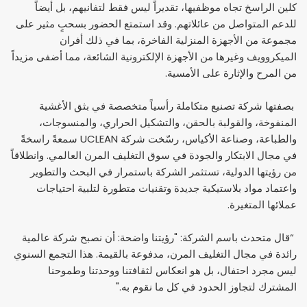
كلين الراسخ تجاه موظفيها، تقديراً ليس فقط لتفانيهم، بل أيضاً
للدعم المتواصل من عائلاتهم. وقد استمتع الحضور بسحبٍ مثير على
مجموعة من الأجهزة المنزلية الفاخرة، بما في ذلك أفران
الميكروويف وغيرها من الأجهزة الإلكترونية الشائعة، مما أضفى مزيداً
من المرح والإثارة على الأمسية.
بصفتها شركة تصنيع متكاملة رأسياً متخصصة في بثق الأغشية
المنفوخة، والقولبة بالحقن، والتشكيل الحراري، والمنسوجات،
والطباعة، وصناعة الأكياس، رسّخت شركة UCLEAN سمعةً راسخةً
في مجال الابتكار والجودة في سوق التغليف المرن العالمي. وانطلاقاً
من رؤيتها الدولية، تستثمر الشركة باستمرار في البحث والتطوير
واعتماد مواد بلاستيكية جديدة وتقنيات متطورة لتلبية احتياجات
عملائها المتغيرة.
“
قال متحدث باسم الشركة: "رؤيتنا واضحة: أن نصبح شركة عالمية
رائدة في مجال التغليف المرن، مدفوعة بالقيمة. هذا التجمع السنوي
ليس مجرد احتفال، بل هو انعكاس لثقافتنا ووحدتنا وطموحنا
المشترك لتجاوز الحدود في كل ما نقوم به."