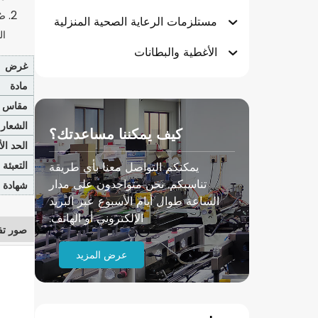
صُ
مستلزمات الرعاية الصحية المنزلية
ال
الأغطية والبطانات
غرض
مادة
مقاس
الشعار
كيف يمكننا مساعدتك؟
الحد ال
التعبئة 
يمكنكم التواصل معنا بأي طريقة
تناسبكم. نحن متواجدون على مدار
شهادة
الساعة طوال أيام الأسبوع عبر البريد
الإلكتروني أو الهاتف.
صور تف
عرض المزيد