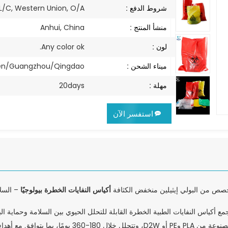
شروط الدفع :
 L/C, Western Union, O/A
منشأ المنتج :
Anhui, China
لون :
Any color ok.
ميناء الشحن :
en/Guangzhou/Qingdao
مهلة :
20days
استفسر الآن
أكياس النفايات الخطرة بيولوجيًا
ص من البولي إيثيلين منخفض الكثافة
– السلا
مع أكياس النفايات الطبية الخطرة القابلة للتحلل الحيوي بين السلامة وحماية ال
PLA وPE أو D2W، وتتحلل خلال 180-360 يومًا، بما يتوافق مع أهداف الاستدامة.