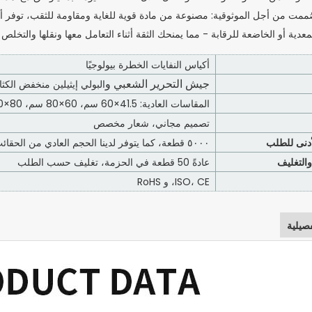
ممت من أجل الموثوقية: مصنوعة من مادة قوية للغاية ومقاومة للثقب، توفر أكيا
معدية أو الخاضعة للرقابة - مما يمنحك الثقة أثناء التعامل معها ونقلها والتخلص م
أكياس النفايات الخطرة بيولوجيًا
جيش التحرير الشعبي و
البولي إيثيلين منخفض الكثا
المقاسات العادية: 41.5×60 سم، 60×80 سم، 80×100 سم، كما تتوفر مقاسات حسب الطلب.
تصميم مجاني، شعار مخصص
أدنى للطلب
٥٠٠٠ قطعة، كما يتوفر لدينا الحجم العادي من الحقائب في المخزون
والتغليف
عادةً 50 قطعة في الحزمة، تغليف حسب الطلب
ISO، CE، و RoHS
صيلية