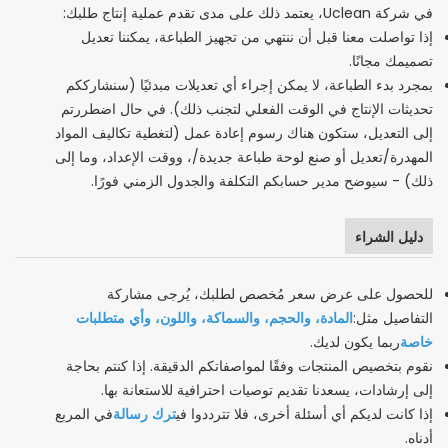
في شركة Uclean، يعتمد ذلك على مدى تقدم عملية إنتاج طلبك:
إذا تواصلت معنا قبل أن ننتهي من تجهيز الطباعة، يمكننا تعديل
تصميمك مجانًا.
بمجرد بدء الطباعة، لا يمكن إجراء أي تعديلات مبدئيًا (سنشارككم
تحديثات الإنتاج في الوقت الفعلي لتجنب ذلك). في حال اضطررتم
إلى التعديل، ستكون هناك رسوم إعادة عمل (لتغطية تكاليف المواد
المهدرة/تعديل أو صنع لوحة طباعة جديدة/، ووقت الإعداد، وما إلى
ذلك) - سيوضح مدير حسابكم التكلفة والجدول الزمني فورًا.
دليل الشراء
للحصول على عرض سعر مُخصص لطلبك، يُرجى مشاركة
المادة، والحجم، والسماكة، واللون، وأي متطلبات
التفاصيل مثل:
خاصة
ربما يكون لديك.
نقوم بتخصيص المنتجات وفقًا لمواصفاتكم الدقيقة. إذا كنتم بحاجة
إلى إرشادات، يسعدنا تقديم توصيات احترافية للاستعانة بها.
ترك رسالة
إذا كانت لديكم أي أسئلة أخرى، فلا تترددوا في
في المربع
أدناه.