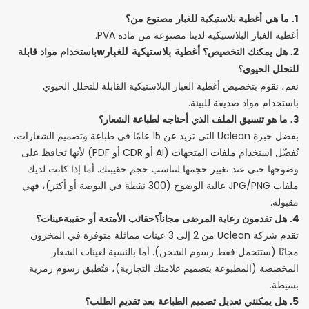
1. ما هي
أغطية بلاستيكية للغبار
مصنوع من؟
أغطية الغبار البلاستيكية لدينا مصنوعة من مادة PVA.
أغطية بلاستيكية للغبار
2. هل يمكنك التخصيص؟
w
باستخدام مواد قابلة
للتحلل الحيوي؟
نعم، نقوم بتخصيص أغطية الغبار البلاستيكية القابلة للتحلل الحيوي
باستخدام مواد صديقة للبيئة.
3. ما هو تنسيق الملف الذي أحتاجه لطباعة الشعار؟
بفضل خبرة Uclean التي تزيد عن 15 عامًا في طباعة وتصميم الشعارات،
نُفضّل استخدام ملفات المتجهات (AI أو CDR أو PDF) لأنها تحافظ على
وضوحها حتى عند تغيير حجمها لتناسب حجم حقيبتك. أما إذا كانت لديك
ملفات JPG/PNG عالية الوضوح (300 نقطة في البوصة أو أكثر)، فهي
مقبولة.
4. هل تقدمون رعاية المرضى مجاناً؟
حقائب الأمتعة
أو حقيبة
عينات؟
تقدم شركة Uclean من 2 إلى 3 عينات مماثلة متوفرة في المخزون
مجانًا (ستتحمل فقط رسوم الشحن). أما بالنسبة لعينات الشعار
المخصصة (المطبوعة بتصميم علامتك التجارية)، فتُطبق رسوم رمزية
بسيطة.
5. هل يمكنني تعديل تصميم الطباعة بعد تقديم الطلب؟