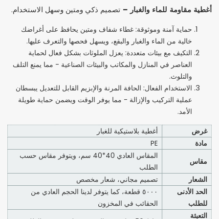
أغطية مقاومة للماء والغبار –
تصميم ذكي ومتين وسهل الاستخدام.
حماية آمنة وموثوقة: غطاء شفاف ومتين يحافظ على أغراضك
خالية من الماء والغبار والبقع، ويسهل فحصها والتعرف عليها.
التكيف مع بيئات متعددة: يعزل الملوثات بشكل فعال لحماية
العناصر في المنازل والمكاتب والبيئات الصناعية - مما يمنع التلف
والتلوث.
الاستخدام الفعال: الحافة المرنة والإبزيم القابل للتعديل يبسطان
عملية التركيب والإزالة - مما يوفر الوقت ويضمن حماية طويلة
الأمد.
غرض
أغطية بلاستيكية للغبار
مادة
PE
المقاس العادي 40*40 سم، ويتوفر مقاس حسب
مقاس
الطلب
الشعار
تصميم مجاني، شعار مخصص
الحد الأدنى
٥٠٠٠ قطعة، كما يتوفر لدينا الحجم العادي من
للطلب
الحقائب في المخزون
التعبئة