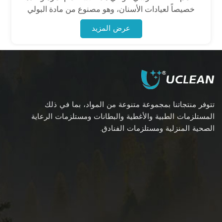
خصيصاً لعيادات الأسنان، وهو مصنوع من مادة البولي
إيثيلين (PE). يعمل هذا الغطاء على عزل سوائل الجسم
عرض المزيد
والغبار والملوثات بشكل فعال، مما يحافظ على نظافة
كراسي الأسنان ويقلل من خطر انتقال العدوى.
تتوفر منتجاتنا بمجموعة متنوعة من المواد، بما في ذلك
المستلزمات الطبية والأغطية والبطانات ومستلزمات الرعاية
الصحية المنزلية ومستلزمات الفنادق.