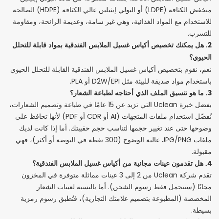
منخفض الكثافة (LDPE) أو البولي إيثيلين عالي الكثافة (HDPE) الصالحة
للاستخدام مع المواد الغذائية، وهي غير سامة، وعديمة الرائحة، ومقاومة
للتسرب.
2. هل يمكنك تخصيص أكياس غسيل الملابس الفندقية بمواد قابلة للتحلل
الحيوي؟
نعم، نقوم بتخصيص أكياس غسيل الملابس الفندقية القابلة للتحلل الحيوي
باستخدام مواد صديقة للبيئة مثل D2W/EPI أو PLA.
3. ما هو تنسيق الملف الذي أحتاجه لطباعة الشعار؟
بفضل خبرة Uclean التي تزيد عن 15 عامًا في طباعة وتصميم الشعارات،
نُفضّل استخدام ملفات المتجهات (AI أو CDR أو PDF) لأنها تحافظ على
وضوحها حتى عند تغيير حجمها لتناسب حجم حقيبتك. أما إذا كانت لديك
ملفات JPG/PNG عالية الوضوح (300 نقطة في البوصة أو أكثر)، فهي
مقبولة.
4. هل تقدمون عينات مجانية من أكياس غسيل الملابس الفندقية؟
تقدم شركة Uclean من 2 إلى 3 عينات مماثلة متوفرة في المخزون
مجانًا (ستتحمل فقط رسوم الشحن). أما بالنسبة لعينات الشعار
المخصصة (المطبوعة بتصميم علامتك التجارية)، فتُطبق رسوم رمزية
بسيطة.