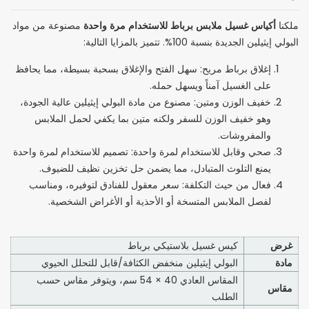
أكياس غسيل ملابس برباط للاستخدام مرة واحدة
ملكنا
مصنوعة من مواد
البولي إيثيلين الجديدة بنسبة 100%. تتميز بالمزايا التالية:
إغلاق برباط مريح: سهل الفتح والإغلاق بسحبة بسيطة، مما يحافظ
على الغسيل آمناً ويسهل حمله.
خفيف الوزن ومتين: مصنوع من مادة البولي إيثيلين عالية الجودة،
وهو خفيف الوزن للسفر ولكنه متين بما يكفي لحمل الملابس
والمفروشات.
صحي وقابل للاستخدام لمرة واحدة: تصميم للاستخدام لمرة واحدة
يمنع التلوث المتبادل، مما يضمن حل تخزين نظيف للضيوف.
فعال من حيث التكلفة: سعر معقول للفنادق لتوفيره، ومناسب
لفصل الملابس المتسخة أو الأحذية أو الأغراض الشخصية.
غرض
كيس غسيل بلاستيكي برباط
مادة
البولي إيثيلين منخفض الكثافة/قابل للتحلل الحيوي
المقاس العادي 40 × 54 سم، ويتوفر مقاس حسب
مقاس
الطلب