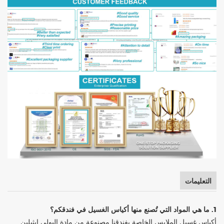
التعليمات
1. ما هي المواد التي تُصنع منها أكياس الغسيل في فندقكم؟
أكياس غسيل الملابس الخاصة بفندقنا مصنوعة من مادة البولي إيثيلين