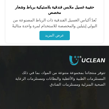
حقيبة غسيل ملابس فندقية بلاستيكية برباط وشعار
مخصص
تُعدّ أكياس الغسيل الفندقية ذات الرباط المصنوعة من
البولي إيثيلين والمخصصة للاستخدام لمرة واحدة مثاليةً
لفصل الملابس المتسخة، والبياضات، والأغراض الشخصية.
عرض المزيد
بفضل رباطها العملي، يسهل إغلاقها وحملها. إنها اقتصادية
وصحية تلبي احتياجات النزلاء أثناء سفرهم، وتُحسّن من
جودة الخدمة الفندقية مع ضمان سهولة استخدامها اليومي.
تتوفر منتجاتنا بمجموعة متنوعة من المواد، بما في ذلك
المستلزمات الطبية والأغطية والبطانات ومستلزمات الرعاية
الصحية المنزلية ومستلزمات الفنادق.