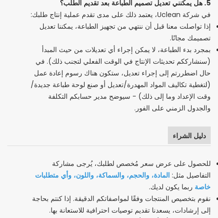
5. هل يمكنني تعديل تصميم الطباعة بعد تقديم الطلب؟
في شركة Uclean، يعتمد ذلك على مدى تقدم عملية إنتاج طلبك:
إذا تواصلت معنا قبل أن ننتهي من تجهيز الطباعة، يمكننا تعديل
تصميمك مجانًا.
بمجرد بدء الطباعة، لا يمكن إجراء أي تعديلات من حيث المبدأ
(سنشارككم تحديثات الإنتاج في الوقت الفعلي لتجنب ذلك). في
حال اضطررتم إلى إجراء تعديل، ستكون هناك رسوم إعادة عمل
(لتغطية تكاليف المواد المهدرة/تعديل أو صنع لوحة طباعة جديدة/
وقت الإعداد وما إلى ذلك) - سيوضح مدير حسابكم التكلفة
والجدول الزمني على الفور.
دليل الشراء
للحصول على عرض سعر مُخصص لطلبك، يُرجى مشاركة
المادة، والحجم، والسماكة، واللون، وأي متطلبات
التفاصيل مثل:
خاصة
ربما يكون لديك.
نقوم بتخصيص المنتجات وفقًا لمواصفاتكم الدقيقة. إذا كنتم بحاجة
إلى إرشادات، يسعدنا تقديم توصيات احترافية للاستعانة بها.