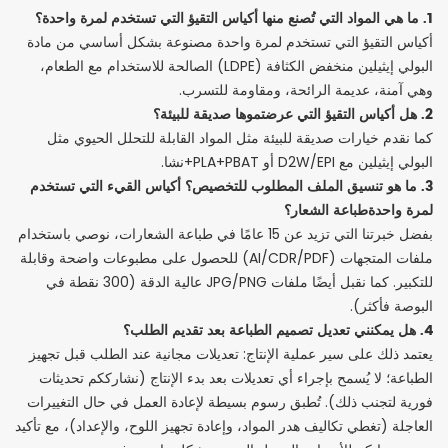
1. ما هي المواد التي تُصنع منها أكياس التقيؤ التي تستخدم لمرة واحدة؟
أكياس التقيؤ التي تستخدم لمرة واحدة مصنوعة بشكل أساسي من مادة
البولي إيثيلين منخفض الكثافة (LDPE) الصالحة للاستخدام مع الطعام،
وهي آمنة، عديمة الرائحة، ومقاومة للتسرب.
2. هل أكياس التقيؤ التي عرضتموها صديقة للبيئة؟
كما نقدم خيارات صديقة للبيئة مثل المواد القابلة للتحلل الحيوي مثل
البولي إيثيلين مع D2W/EPI أو PLA+PBAT+نشا.
3. ما هو تنسيق الملف المطلوب للتخصيص؟
أكياس القيء التي تستخدم
لمرة واحدة
طباعة الشعار؟
بفضل خبرتنا التي تزيد عن 15 عامًا في طباعة الشعارات، نوصي باستخدام
ملفات المتجهات (AI/CDR/PDF) للحصول على مطبوعات واضحة وقابلة
للتكبير. كما نقبل أيضًا ملفات JPG/PNG عالية الدقة (300 نقطة في
البوصة فأكثر).
4. هل يمكنني تعديل تصميم الطباعة بعد تقديم الطلب؟
يعتمد ذلك على سير عملية الإنتاج: تعديلات مجانية عند الطلب قبل تجهيز
الطباعة؛ لا يُسمح بإجراء أي تعديلات بعد بدء الإنتاج (نشارككم تحديثات
فورية لتجنب ذلك). تُطبق رسوم بسيطة لإعادة العمل في حال التغييرات
العاجلة (تغطي تكاليف هدر المواد، وإعادة تجهيز اللوح، والإعداد)، مع تأكيد