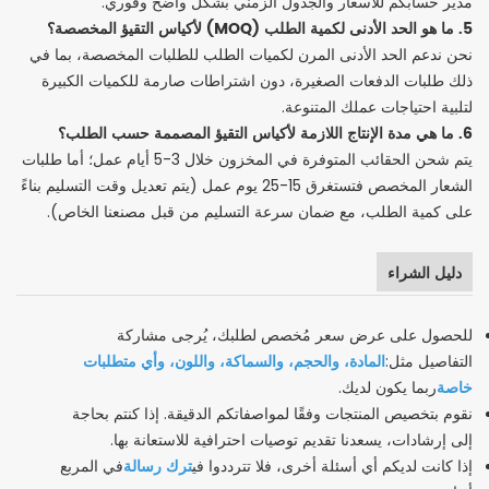
مدير حسابكم للأسعار والجدول الزمني بشكل واضح وفوري.
5. ما هو الحد الأدنى لكمية الطلب (MOQ) لأكياس التقيؤ المخصصة؟
نحن ندعم الحد الأدنى المرن لكميات الطلب للطلبات المخصصة، بما في
ذلك طلبات الدفعات الصغيرة، دون اشتراطات صارمة للكميات الكبيرة
لتلبية احتياجات عملك المتنوعة.
6. ما هي مدة الإنتاج اللازمة لأكياس التقيؤ المصممة حسب الطلب؟
يتم شحن الحقائب المتوفرة في المخزون خلال 3-5 أيام عمل؛ أما طلبات
الشعار المخصص فتستغرق 15-25 يوم عمل (يتم تعديل وقت التسليم بناءً
على كمية الطلب، مع ضمان سرعة التسليم من قبل مصنعنا الخاص).
دليل الشراء
للحصول على عرض سعر مُخصص لطلبك، يُرجى مشاركة
المادة، والحجم، والسماكة، واللون، وأي متطلبات
التفاصيل مثل:
خاصة
ربما يكون لديك.
نقوم بتخصيص المنتجات وفقًا لمواصفاتكم الدقيقة. إذا كنتم بحاجة
إلى إرشادات، يسعدنا تقديم توصيات احترافية للاستعانة بها.
ترك رسالة
إذا كانت لديكم أي أسئلة أخرى، فلا تترددوا في
في المربع