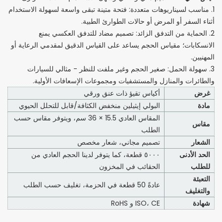
1. مناسب لسيناريوهات متعددة: فتحة متينة تبقى واسعة لسهولة الاستخدام
أثناء السفر أو المرض أو حالات الطوارئ الطبية.
2. الحماية من التدفق الزائد: تصميم مضاد للتدفق العكسي يمنع
الانسكابات؛ مقياس الحجم يساعد على القياس الدقيق لمقدمي الرعاية أو
المهنيين.
3. سهولة الحمل: صغير الحجم وغير ملفت للنظر - مثالي للسيارات
والطائرات والمنازل والمستشفيات ومجموعات الإسعافات الأولية.
غرض
أكياس تقيؤ ذات عنق ورقي
مادة
البولي إيثيلين منخفض الكثافة/قابل للتحلل الحيوي
المقاس العادي 15.5 × 36 سم، ويتوفر مقاس حسب
مقاس
الطلب
الشعار
تصميم مجاني، شعار مخصص
الحد الأدنى
٥٠٠٠ قطعة، كما يتوفر لدينا الحجم العادي من
للطلب
الحقائب في المخزون
التعبئة
عادةً 50 قطعة في الحزمة، تغليف حسب الطلب
والتغليف
شهادة
ISO، CE و RoHS