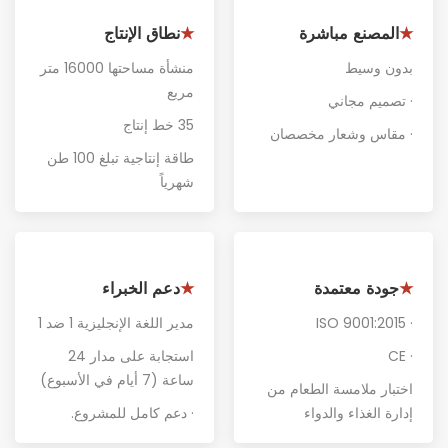
المصنع مباشرة
نطاق الإنتاج
★
★
بدون وسيط
منشأة مساحتها 16000 متر
مربع
· تصميم مجاني
35 خط إنتاج
· مقاس وشعار مخصصان
طاقة إنتاجية تبلغ 100 طن
شهرياً
جودة معتمدة
دعم الخبراء
★
★
· ISO 9001:2015
مدير اللغة الإنجليزية 1 ضد 1
· CE
استجابة على مدار 24
ساعة (7 أيام في الأسبوع)
اختبار ملامسة الطعام من
إدارة الغذاء والدواء
· دعم كامل للمشروع
.