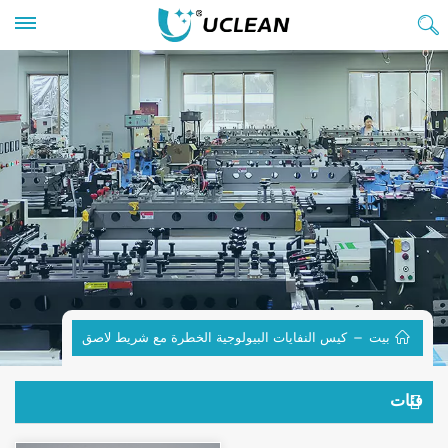
بيت
كيس النفايات البيولوجية الخطرة مع شريط لاصق
فئات