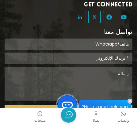
GET CONNECTED
تواصل معنا
Hello, may I help you?
يُقدِّم
واتساب
اتصال
بيت
منتجات
حقوق الطبع والنشر @ 2026 Tongcheng Uclean Plastic Co.,