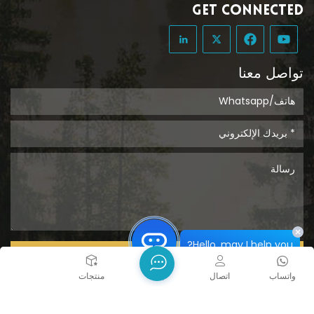
GET CONNECTED
تواصل معنا
Hello, may I help you?
يُقدِّم
واتساب
اتصال
بيت
منتجات
حقوق الطبع والنشر @ 2026 Tongcheng Uclean Plastic Co.,