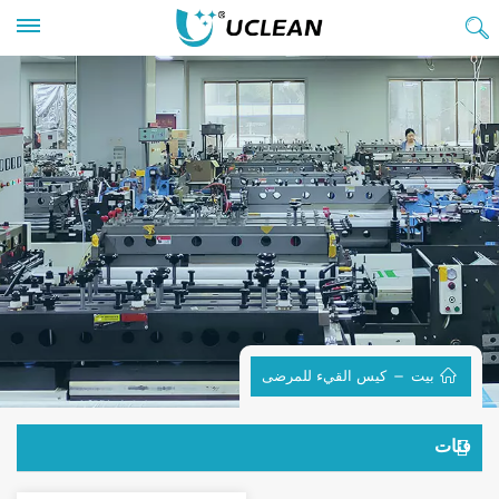
بيت
كيس القيء للمرضى
فئات