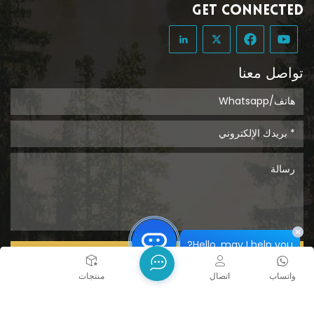
GET CONNECTED
تواصل معنا
Hello, may I help you?
يُقدِّم
واتساب
اتصال
بيت
منتجات
حقوق الطبع والنشر @ 2026 Tongcheng Uclean Plastic Co.,