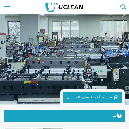
بيت
أغطية نصف الكراسي
فئات