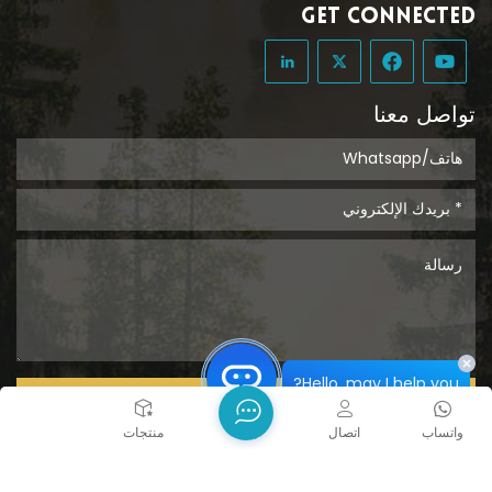
GET CONNECTED
تواصل معنا
Hello, may I help you?
يُقدِّم
واتساب
اتصال
بيت
منتجات
حقوق الطبع والنشر @ 2026 Tongcheng Uclean Plastic Co.,