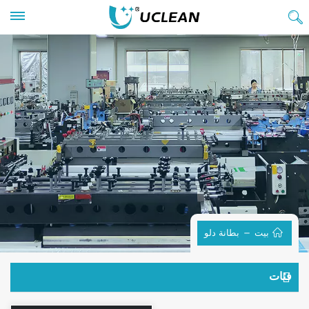
بيت
بطانة دلو
فئات