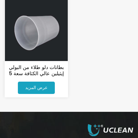
بطانات دلو طلاء من البولي
إيثيلين عالي الكثافة سعة 5
جالون، للاستخدام مرة واحدة
في المصنع
عرض المزيد