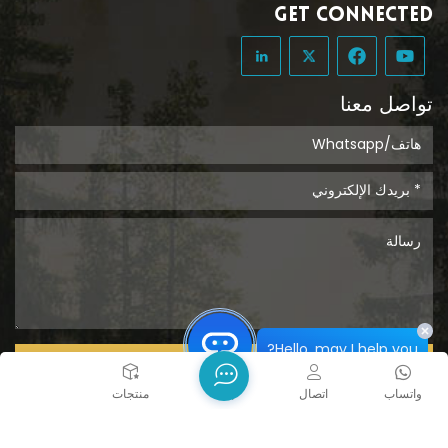
GET CONNECTED
تواصل معنا
Hello, may I help you?
يُقدِّم
واتساب
اتصال
بيت
منتجات
حقوق الطبع والنشر @ 2026 Tongcheng Uclean Plastic Co.,