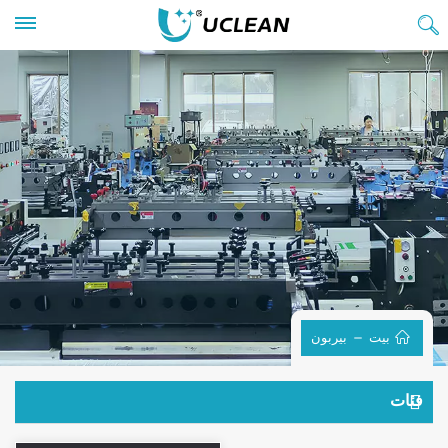
بيت
بيربون
فئات