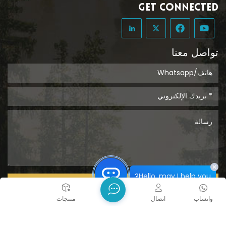
GET CONNECTED
تواصل معنا
Hello, may I help you?
يُقدِّم
واتساب
اتصال
بيت
منتجات
حقوق الطبع والنشر @ 2026 Tongcheng Uclean Plastic Co.,