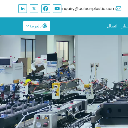
inquiry@ucleanplastic.com
بار
اتصال
بالعربية
English
Français
Русский
Español
بالعربية