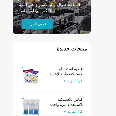
الساعة طوال أيام الأسبوع عبر البريد
الإلكتروني أو الهاتف.
عرض المزيد
منتجات جديدة
أغطية استحمام
بلاستيكية قابلة لإعادة
الاستخدام للنساء
اقرأ المزيد
مصنوعة من مادة EVA،
مناسبة للفنادق
أكياس بلاستيكية
للاستخدام مرة واحدة،
أكياس ورقية للتقيؤ ذات
اقرأ المزيد
عنق