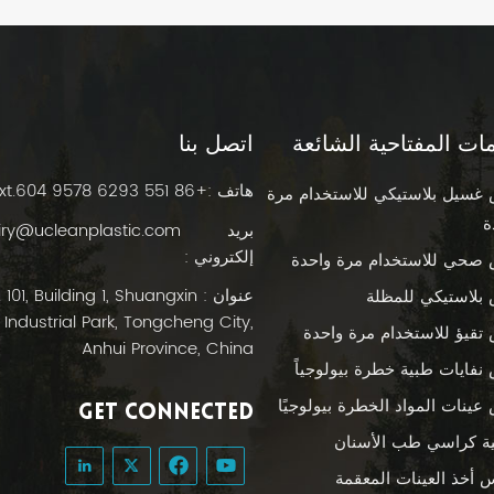
مات المفتاحية الشائعة
اتصل بنا
هاتف :
+86 551 6293 9578 ext.604
غسيل بلاستيكي للاستخدام مرة
ة
بريد
iry@ucleanplastic.com
إلكتروني :
صحي للاستخدام مرة واحدة
عنوان :  101, Building 1, Shuangxin
بلاستيكي للمظلة
Industrial Park, Tongcheng City,
تقيؤ للاستخدام مرة واحدة
Anhui Province, China
نفايات طبية خطرة بيولوجياً
عينات المواد الخطرة بيولوجيًا
GET CONNECTED
ة كراسي طب الأسنان
س أخذ العينات المعقمة