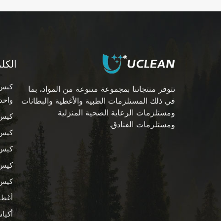
أكمام ذراع زرقاء مقاومة
للماء للاستخدام مرة
واحدة مصنوعة من
اقرأ المزيد
البولي إيثيلين
الكل
أكياس أخذ العينات
كيس 
تتوفر منتجاتنا بمجموعة متنوعة من المواد، بما
لخلاط مرشح المختبر
واحد
في ذلك المستلزمات الطبية والأغطية والبطانات
الطبي مع سلك
اقرأ المزيد
ومستلزمات الرعاية الصحية المنزلية
كيس 
ومستلزمات الفنادق.
كيس 
حقيبة تخزين أقراص
كيس 
طبية بلاستيكية صغيرة
قابلة لإعادة الاستخدام
كيس 
اقرأ المزيد
كيس 
أغطي
أكيا