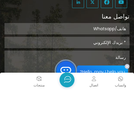
تواصل معنا
Hello, may I help you?
واتساب
اتصال
بيت
منتجات
يُقدِّم
حقوق الطبع والنشر @ 2026 Tongcheng Uclean Plastic Co.,
Ltd. جميع الحقوق محفوظة.
الشبكة المدعومة
المدونات
Xml
سياسة الخصوصية
خريطة الموقع