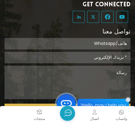
GET CONNECTED
تواصل معنا
Hello, may I help you?
يُقدِّم
واتساب
اتصال
بيت
منتجات
حقوق الطبع والنشر @ 2026 Tongcheng Uclean Plastic Co.,