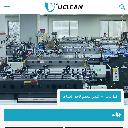
بيت
كيس معقم لأخذ العينات
فئات