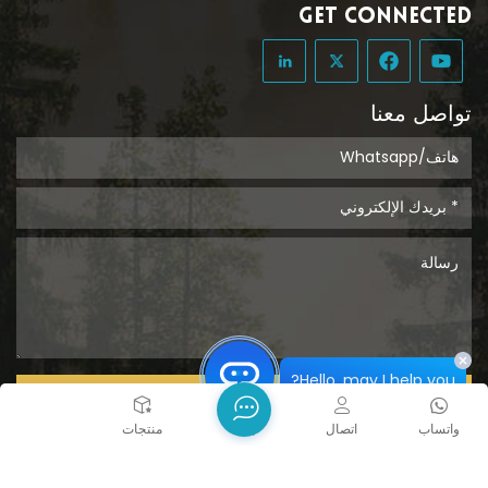
GET CONNECTED
تواصل معنا
Hello, may I help you?
يُقدِّم
واتساب
اتصال
بيت
منتجات
حقوق الطبع والنشر @ 2026 Tongcheng Uclean Plastic Co.,