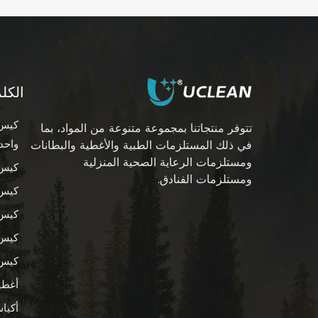
أكمام ذراع زرقاء مقاومة
للماء للاستخدام مرة
واحدة مصنوعة من
اقرأ المزيد
البولي إيثيلين
الكل
أكياس أخذ العينات
كيس 
تتوفر منتجاتنا بمجموعة متنوعة من المواد، بما
لخلاط مرشح المختبر
واحد
في ذلك المستلزمات الطبية والأغطية والبطانات
الطبي مع سلك
اقرأ المزيد
ومستلزمات الرعاية الصحية المنزلية
كيس 
ومستلزمات الفنادق.
كيس 
حقيبة تخزين أقراص
كيس 
طبية بلاستيكية صغيرة
قابلة لإعادة الاستخدام
كيس 
اقرأ المزيد
كيس 
أغطي
أكيا