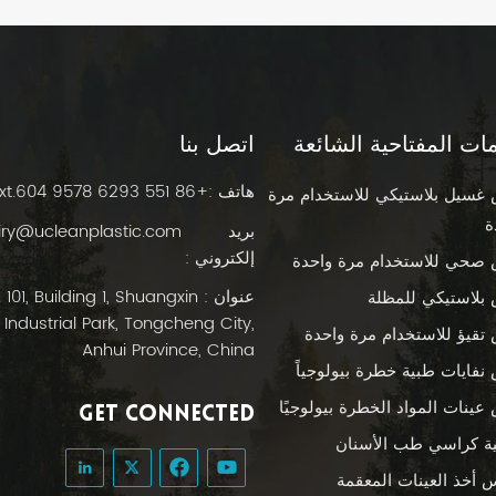
مات المفتاحية الشائعة
اتصل بنا
هاتف :
+86 551 6293 9578 ext.604
غسيل بلاستيكي للاستخدام مرة
ة
بريد
iry@ucleanplastic.com
إلكتروني :
صحي للاستخدام مرة واحدة
عنوان :  101, Building 1, Shuangxin
بلاستيكي للمظلة
Industrial Park, Tongcheng City,
تقيؤ للاستخدام مرة واحدة
Anhui Province, China
نفايات طبية خطرة بيولوجياً
عينات المواد الخطرة بيولوجيًا
GET CONNECTED
ة كراسي طب الأسنان
س أخذ العينات المعقمة