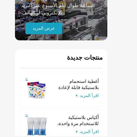
الساعة طوال أيام الأسبوع عبر البريد
الإلكتروني أو الهاتف.
عرض المزيد
منتجات جديدة
أغطية استحمام
بلاستيكية قابلة لإعادة
الاستخدام للنساء
اقرأ المزيد
مصنوعة من مادة EVA،
مناسبة للفنادق
أكياس بلاستيكية
للاستخدام مرة واحدة،
أكياس ورقية للتقيؤ ذات
اقرأ المزيد
عنق