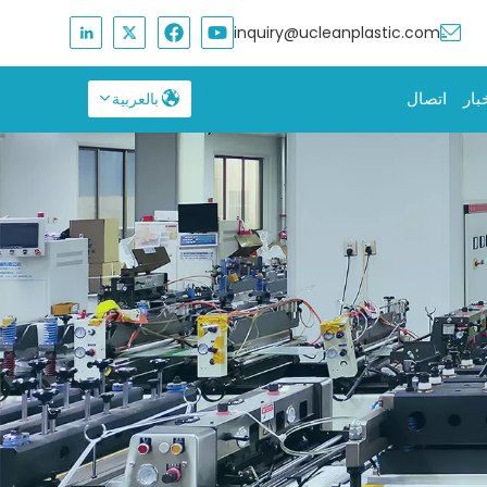
inquiry@ucleanplastic.com
بار
اتصال
بالعربية
English
Français
Русский
Español
بالعربية