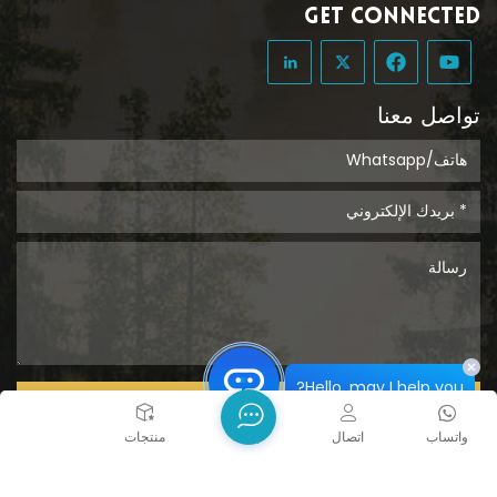
GET CONNECTED
تواصل معنا
Hello, may I help you?
يُقدِّم
واتساب
اتصال
بيت
منتجات
حقوق الطبع والنشر @ 2026 Tongcheng Uclean Plastic Co.,