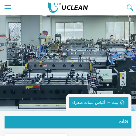
بيت
أكياس عينات صفراء
فئات