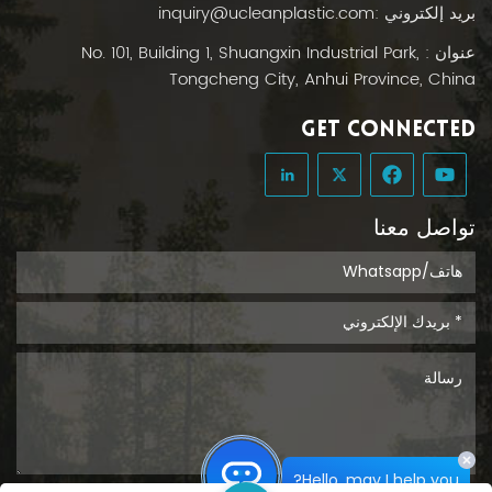
العملية الجراحية.بفضل مادة البولي إيثيلين عالية الشفافية
بريد إلكتروني :
inquiry@ucleanplastic.com
والمصنوعة من مواد طبية، توفر أكياس الإسفنج الخاصة بنا
ما يلي:رؤية واضحة للون الإسفنجة ومستوى التشبع وحجم
عنوان : No. 101, Building 1, Shuangxin Industrial Park,
السائل.سهولة التمييز بين المحلول الملحي والدم وسوائل
Tongcheng City, Anhui Province, China
الجسم الأخرى.دعم قياس السوائل بدقة - أمر بالغ الأهمية
في حالات الصدمات، وأمراض النساء والتوليد، وجراحات
GET CONNECTED
الأطفال. لا تقتصر فوائد هذه الشفافية على تحسين السلامة
فحسب، بل تعززها أيضاً. دقة التوثيق السريريمما يؤثر بشكل
مباشر على الفواتير، وتقارير الجودة، ونتائج المرضى. مصمم
للحياة - وللامتثالتُعدّ أكياس عدّ الإسفنج التي تُستخدم لمرة
تواصل معنا
واحدة أكثر من مجرد أداة عملية، فهي استراتيجية للحدّ من
المخاطر. فمن خلال تقليل التلامس المباشر مع الإسفنج
الملوث، فإنها:تقليل التعرض لمسببات الأمراض المنقولة
بالدم، والقضاء على مخاطر التلوث المتبادل المرتبطة
بأسطح العمل المصنوعة من الأقمشة القابلة لإعادة
الاستخدام.تبسيط عملية التخلص من النفايات الطبية
الخاضعة للرقابة - لا غسيل، ولا تتبع. بالنسبة لأخصائيي
مكافحة العدوى ومديري غرف العمليات وفرق المشتريات،
هذا يعني انخفاض التعقيد التشغيلي, تقليل متاعب الامتثال، و
راحة بال أكبر. هل أنت مستعد لتحديث بروتوكول غرفة
Hello, may I help you?
العمليات الخاصة بك؟ مع يو كلين?أتقنت شركة UCLEAN