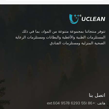
العمل. يكمن جوهر هذا الابتكار في مبدأ بسيط ولكنه قوي:
"جيب واحد، إسفنجة واحدة". دعونا نستكشف لماذا يجب
على كل غرفة عمليات أن تجعل أكياس عداد الإسفنج التي
تستخدم لمرة واحدة جزءًا أساسيًا من بروتوكولها
الجراحي.تبسيط عملية العد = تعزيز سلامة المرضىيُعدّ عدّ
الشاش يدويًا عرضةً للخطأ البشري، لا سيما أثناء العمليات
تتوفر منتجاتنا بمجموعة متنوعة من المواد، بما في ذلك
الجراحية الطويلة أو الطارئة. وقد تؤدي الأخطاء في العدّ إلى
المستلزمات الطبية والأغطية والبطانات ومستلزمات الرعاية
بقاء الأدوات الجراحية داخل الجسم، وهو خطأ جسيم لا ينبغي
الصحية المنزلية ومستلزمات الفنادق.
أن يحدث أبدًا، ويؤثر على آلاف المرضى حول العالم
سنويًا.قسمنا الطبي للهندسة البدنية أكياس بلاستيكية
للاستخدام مرة واحدة لمسح الإسفنج حل هذه المشكلة
بتصميم بديهي ومقسم إلى أقسام:تحتوي كل جيب على
إسفنجة واحدة بالضبط (إما إسفنجة واحدة بخمس لفات أو
عشر إسفنجات 4×4 لكل قسم).يؤدي الفصل البصري
الواضح إلى القضاء على التخمين أثناء العد أثناء العملية
والعد النهائي. يقضي الموظفون وقتاً أقل في العد، ووقتاً
أطول في التركيز على رعاية المرضى.رؤية فائقة لاتخاذ
قرارات سريرية أفضلليست جميع الإسفنجات متساوية،
اتصل بنا
وكذلك السوائل التي تمتصها. يُعد التقييم الدقيق لفقدان
هاتف :
+86 551 6293 9578 ext.604
الدم والإفرازات أمرًا بالغ الأهمية للمراقبة والتوثيق بعد