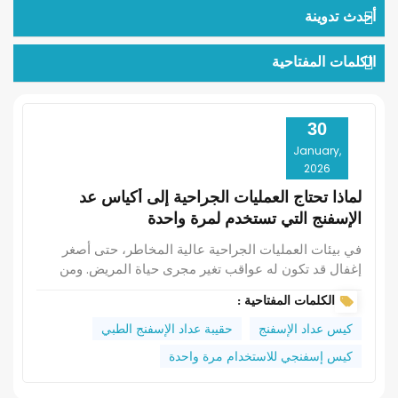
أحدث تدوينة
الكلمات المفتاحية
30
January,
2026
لماذا تحتاج العمليات الجراحية إلى أكياس عد
الإسفنج التي تستخدم لمرة واحدة
في بيئات العمليات الجراحية عالية المخاطر، حتى أصغر
إغفال قد تكون له عواقب تغير مجرى حياة المريض. ومن
الأدوات التي غالباً ما يتم تجاهلها - ولكنها بالغة الأهمية - في
الكلمات المفتاحية :
غرف العمليات الحديثة هي... كيس عد الإسفنج للاستخدام
مرة واحدة. صُممت ليس فقط من أجل الراحة، بل من أجل
كيس عداد الإسفنج
حقيبة عداد الإسفنج الطبي
الحياة، تعمل هذه البطانات البلاستيكية المصنوعة من البولي
كيس إسفنجي للاستخدام مرة واحدة
إيثيلين الطبي على تغيير طريقة إدارة المستشفيات
لمسؤولية الإسفنج الجراحي، ومكافحة العدوى، وكفاءة سير