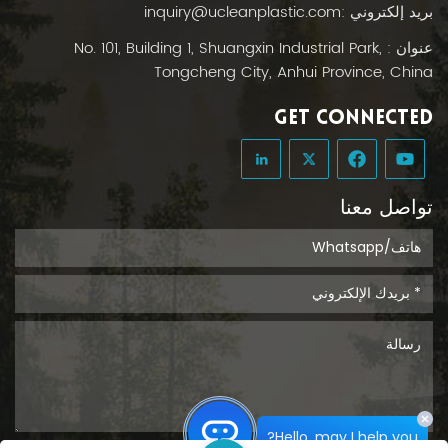
العملية الجراحية.بفضل مادة البولي إيثيلين عالية الشفافية
بريد إلكتروني :
inquiry@ucleanplastic.com
والمصنوعة من مواد طبية، توفر أكياس الإسفنج الخاصة بنا
ما يلي:رؤية واضحة للون الإسفنجة ومستوى التشبع وحجم
عنوان : No. 101, Building 1, Shuangxin Industrial Park,
السائل.سهولة التمييز بين المحلول الملحي والدم وسوائل
Tongcheng City, Anhui Province, China
الجسم الأخرى.دعم قياس السوائل بدقة - أمر بالغ الأهمية
في حالات الصدمات، وأمراض النساء والتوليد، وجراحات
GET CONNECTED
الأطفال. لا تقتصر فوائد هذه الشفافية على تحسين السلامة
فحسب، بل تعززها أيضاً. دقة التوثيق السريريمما يؤثر بشكل
مباشر على الفواتير، وتقارير الجودة، ونتائج المرضى. مصمم
للحياة - وللامتثالتُعدّ أكياس عدّ الإسفنج التي تُستخدم لمرة
تواصل معنا
واحدة أكثر من مجرد أداة عملية، فهي استراتيجية للحدّ من
المخاطر. فمن خلال تقليل التلامس المباشر مع الإسفنج
الملوث، فإنها:تقليل التعرض لمسببات الأمراض المنقولة
بالدم، والقضاء على مخاطر التلوث المتبادل المرتبطة
بأسطح العمل المصنوعة من الأقمشة القابلة لإعادة
الاستخدام.تبسيط عملية التخلص من النفايات الطبية
الخاضعة للرقابة - لا غسيل، ولا تتبع. بالنسبة لأخصائيي
مكافحة العدوى ومديري غرف العمليات وفرق المشتريات،
هذا يعني انخفاض التعقيد التشغيلي, تقليل متاعب الامتثال، و
راحة بال أكبر. هل أنت مستعد لتحديث بروتوكول غرفة
Hello, may I help you?
العمليات الخاصة بك؟ مع يو كلين?أتقنت شركة UCLEAN