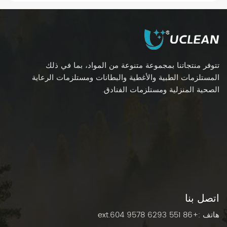
العمل. يكمن جوهر هذا الابتكار في مبدأ بسيط ولكنه قوي:
"جيب واحد، إسفنجة واحدة". دعونا نستكشف لماذا يجب
على كل غرفة عمليات أن تجعل أكياس عداد الإسفنج التي
تستخدم لمرة واحدة جزءًا أساسيًا من بروتوكولها
الجراحي.تبسيط عملية العد = تعزيز سلامة المرضىيُعدّ عدّ
الشاش يدويًا عرضةً للخطأ البشري، لا سيما أثناء العمليات
تتوفر منتجاتنا بمجموعة متنوعة من المواد، بما في ذلك
الجراحية الطويلة أو الطارئة. وقد تؤدي الأخطاء في العدّ إلى
المستلزمات الطبية والأغطية والبطانات ومستلزمات الرعاية
بقاء الأدوات الجراحية داخل الجسم، وهو خطأ جسيم لا ينبغي
الصحية المنزلية ومستلزمات الفنادق.
أن يحدث أبدًا، ويؤثر على آلاف المرضى حول العالم
سنويًا.قسمنا الطبي للهندسة البدنية أكياس بلاستيكية
للاستخدام مرة واحدة لمسح الإسفنج حل هذه المشكلة
بتصميم بديهي ومقسم إلى أقسام:تحتوي كل جيب على
إسفنجة واحدة بالضبط (إما إسفنجة واحدة بخمس لفات أو
عشر إسفنجات 4×4 لكل قسم).يؤدي الفصل البصري
الواضح إلى القضاء على التخمين أثناء العد أثناء العملية
والعد النهائي. يقضي الموظفون وقتاً أقل في العد، ووقتاً
أطول في التركيز على رعاية المرضى.رؤية فائقة لاتخاذ
قرارات سريرية أفضلليست جميع الإسفنجات متساوية،
اتصل بنا
وكذلك السوائل التي تمتصها. يُعد التقييم الدقيق لفقدان
هاتف :
+86 551 6293 9578 ext.604
الدم والإفرازات أمرًا بالغ الأهمية للمراقبة والتوثيق بعد