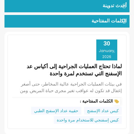
أحدث تدوينة
الكلمات المفتاحية
30
January,
2026
لماذا تحتاج العمليات الجراحية إلى أكياس عد
الإسفنج التي تستخدم لمرة واحدة
في بيئات العمليات الجراحية عالية المخاطر، حتى أصغر
إغفال قد تكون له عواقب تغير مجرى حياة المريض. ومن
الأدوات التي غالباً ما يتم تجاهلها - ولكنها بالغة الأهمية - في
الكلمات المفتاحية :
غرف العمليات الحديثة هي... كيس عد الإسفنج للاستخدام
مرة واحدة. صُممت ليس فقط من أجل الراحة، بل من أجل
كيس عداد الإسفنج
حقيبة عداد الإسفنج الطبي
الحياة، تعمل هذه البطانات البلاستيكية المصنوعة من البولي
كيس إسفنجي للاستخدام مرة واحدة
إيثيلين الطبي على تغيير طريقة إدارة المستشفيات
لمسؤولية الإسفنج الجراحي، ومكافحة العدوى، وكفاءة سير