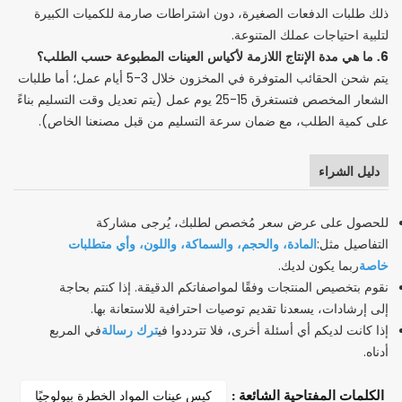
ذلك طلبات الدفعات الصغيرة، دون اشتراطات صارمة للكميات الكبيرة
لتلبية احتياجات عملك المتنوعة.
6. ما هي مدة الإنتاج اللازمة لأكياس العينات المطبوعة حسب الطلب؟
يتم شحن الحقائب المتوفرة في المخزون خلال 3-5 أيام عمل؛ أما طلبات
الشعار المخصص فتستغرق 15-25 يوم عمل (يتم تعديل وقت التسليم بناءً
على كمية الطلب، مع ضمان سرعة التسليم من قبل مصنعنا الخاص).
دليل الشراء
للحصول على عرض سعر مُخصص لطلبك، يُرجى مشاركة
المادة، والحجم، والسماكة، واللون، وأي متطلبات
التفاصيل مثل:
خاصة
ربما يكون لديك.
نقوم بتخصيص المنتجات وفقًا لمواصفاتكم الدقيقة. إذا كنتم بحاجة
إلى إرشادات، يسعدنا تقديم توصيات احترافية للاستعانة بها.
ترك رسالة
إذا كانت لديكم أي أسئلة أخرى، فلا تترددوا في
في المربع
أدناه.
كيس عينات المواد الخطرة بيولوجيًا
الكلمات المفتاحية الشائعة :