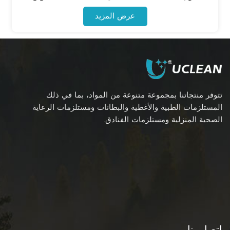
بأمان وموثوقية. يحتوي كل كيس على منطقة مخصصة
عرض المزيد
لوضع الملصقات لتحديد هوية المريض والعينة بدقة،
بالإضافة إلى رموز تحذيرية بارزة للمخاطر البيولوجية
لضمان التعامل السليم والامتثال للوائح.
تتوفر منتجاتنا بمجموعة متنوعة من المواد، بما في ذلك
المستلزمات الطبية والأغطية والبطانات ومستلزمات الرعاية
الصحية المنزلية ومستلزمات الفنادق.