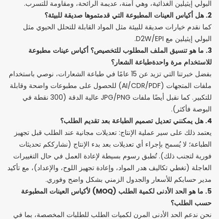
البولي إيثيلين الغذائية، وهي آمنة، عديمة الرائحة، ومقاومة للتسرب.
2. هل أكياس العينات المطبوعة التي قدمتموها صديقة للبيئة؟
كما نقدم خيارات صديقة للبيئة مثل المواد القابلة للتحلل الحيوي مثل
البولي إيثيلين مع D2W/EPI.
3. ما هو تنسيق الملف المطلوب للتخصيص؟
أكياس عينات مطبوعة
للاستخدام مرة واحدة
طباعة الشعار؟
بفضل خبرتنا التي تزيد عن 15 عامًا في طباعة الشعارات، نوصي باستخدام
ملفات المتجهات (AI/CDR/PDF) للحصول على مطبوعات واضحة وقابلة
للتكبير. كما نقبل أيضًا ملفات JPG/PNG عالية الدقة (300 نقطة في
البوصة فأكثر).
4. هل يمكنني تعديل تصميم الطباعة بعد تقديم الطلب؟
يعتمد ذلك على سير عملية الإنتاج: تعديلات مجانية عند الطلب قبل تجهيز
الطباعة؛ لا يُسمح بإجراء أي تعديلات بعد بدء الإنتاج (نشارككم تحديثات
فورية لتجنب ذلك). تُطبق رسوم بسيطة لإعادة العمل في حال التغييرات
العاجلة (تغطي تكاليف هدر المواد، وإعادة تجهيز اللوح، والإعداد)، مع تأكيد
مدير حسابكم للأسعار والجدول الزمني بشكل واضح وفوري.
5. ما هو الحد الأدنى لكمية الطلب (MOQ) لأكياس العينات المطبوعة
حسب الطلب؟
نحن ندعم الحد الأدنى المرن لكميات الطلب للطلبات المخصصة، بما في