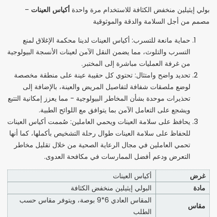
أكياس العينات
بولي إيثيلين منخفض الكثافة للاستخدام مرة واحدة
–
مصمم من أجل السلامة والدقة والموثوقية
حماية مانعة للتسرب: أكياس العينات لدينا محكمة الإغلاق لمنع
التسرب والتلوث، مما يضمن النقل الآمن لعينات الأنسجة البيولوجية
من غرفة العمليات مباشرة إلى المختبر.
تحديد واضح وامتثال: تحتوي كل حقيبة عينة على منطقة مخصصة
لوضع ملصقات شفافة لتفاصيل المريض والعينة، بالإضافة إلى
تحذيرات موحدة بشأن المخاطر البيولوجية - مما يعزز إمكانية التتبع
ويشجع على التعامل الآمن بما يتوافق مع اللوائح الطبية.
يحافظ على سلامة العينات ويحمي العاملين: صُممت أكياس العينات
للحفاظ على سلامة العينات طوال رحلة التشخيص بأكملها، كما أنها
تحمي العاملين في مجال الرعاية الصحية من خلال تقليل مخاطر
التعرض ودعم أفضل الممارسات في مكافحة العدوى.
غرض
أكياس العينات
مادة
البولي إيثيلين منخفض الكثافة
المقاس العادي 6*9 بوصة، ويتوفر مقاس حسب
مقاس
الطلب