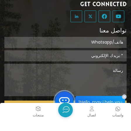
GET CONNECTED
تواصل معنا
Hello, may I help you?
يُقدِّم
واتساب
اتصال
بيت
منتجات
حقوق الطبع والنشر @ 2026 Tongcheng Uclean Plastic Co.,