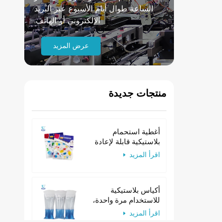
الساعة طوال أيام الأسبوع عبر البريد
الإلكتروني أو الهاتف.
عرض المزيد
منتجات جديدة
أغطية استحمام
بلاستيكية قابلة لإعادة
الاستخدام للنساء
اقرأ المزيد
مصنوعة من مادة EVA،
مناسبة للفنادق
أكياس بلاستيكية
للاستخدام مرة واحدة،
أكياس ورقية للتقيؤ ذات
اقرأ المزيد
عنق