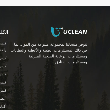
أكمام ذراع زرقاء مقاومة
للماء للاستخدام مرة
واحدة مصنوعة من
اقرأ المزيد
البولي إيثيلين
الكل
أكياس أخذ العينات
كيس 
تتوفر منتجاتنا بمجموعة متنوعة من المواد، بما
لخلاط مرشح المختبر
واحد
في ذلك المستلزمات الطبية والأغطية والبطانات
الطبي مع سلك
اقرأ المزيد
ومستلزمات الرعاية الصحية المنزلية
كيس 
ومستلزمات الفنادق.
كيس 
حقيبة تخزين أقراص
كيس 
طبية بلاستيكية صغيرة
قابلة لإعادة الاستخدام
كيس 
اقرأ المزيد
كيس 
أغطي
أكيا