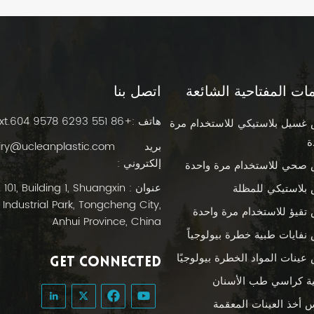
مات المفتاحية الشائعة
اتصل بنا
هاتف :
+86 551 6293 9578 ext.604
غسيل بلاستيكي للاستخدام مرة
ة
بريد
iry@ucleanplastic.com
إلكتروني :
صحي للاستخدام مرة واحدة
عنوان :  101, Building 1, Shuangxin
بلاستيكي للمظلة
Industrial Park, Tongcheng City,
تقيؤ للاستخدام مرة واحدة
Anhui Province, China
نفايات طبية خطرة بيولوجياً
عينات المواد الخطرة بيولوجيًا
GET CONNECTED
ة كراسي طب الأسنان
س أخذ العينات المعقمة