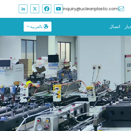
inquiry@ucleanplastic.com
بار
اتصال
بالعربية
English
Français
Русский
Español
بالعربية