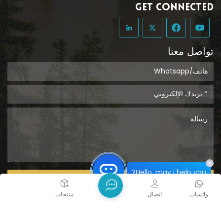
GET CONNECTED
تواصل معنا
Hello, may I help you?
يُقدِّم
واتساب
اتصال
بيت
منتجات
حقوق الطبع والنشر @ 2026 Tongcheng Uclean Plastic Co.,