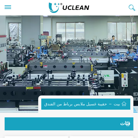
بيت
حقيبة غسيل ملابس برباط من الفندق
فئات