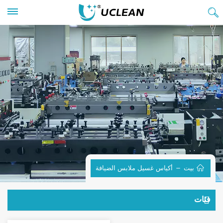
بيت
أكياس غسيل ملابس الضيافة
فئات