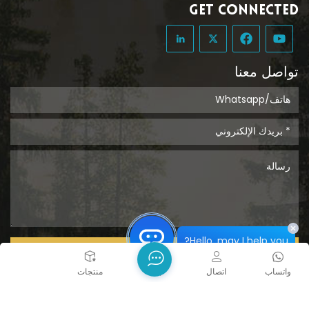
GET CONNECTED
تواصل معنا
Hello, may I help you?
يُقدِّم
واتساب
اتصال
بيت
منتجات
حقوق الطبع والنشر @ 2026 Tongcheng Uclean Plastic Co.,