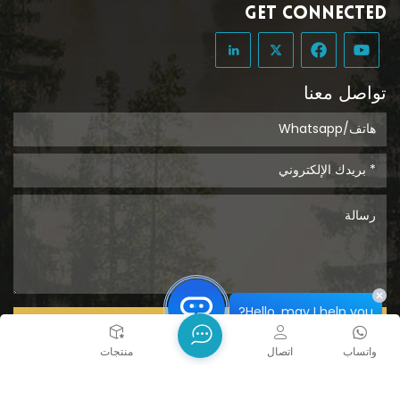
GET CONNECTED
تواصل معنا
Hello, may I help you?
يُقدِّم
واتساب
اتصال
بيت
منتجات
حقوق الطبع والنشر @ 2026 Tongcheng Uclean Plastic Co.,