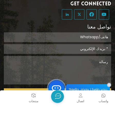
GET CONNECTED
تواصل معنا
Hello, may I help you?
يُقدِّم
واتساب
اتصال
بيت
منتجات
حقوق الطبع والنشر @ 2026 Tongcheng Uclean Plastic Co.,