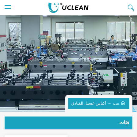
بيت
أكياس غسيل للفنادق
فئات