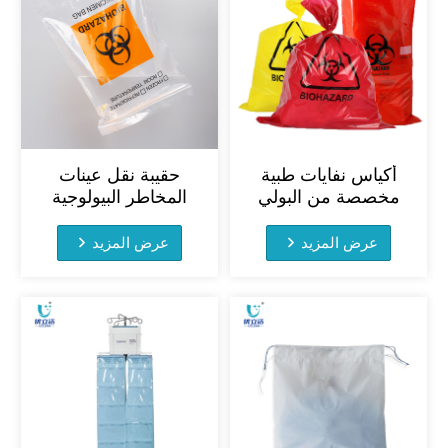
أكياس نفايات طبية
حقيبة نقل عينات
مخصصة من البولي
المخاطر البيولوجية
بروبيلين، قابلة للتعقيم
المخصصة 6x9 حقيبة
بالبخار
استرجاع العينات
عرض المزيد
عرض المزيد