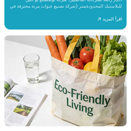
للبلاستيك المحدودةيسر (شركة تصنيع عبوات مرنة محترفة في
الصين) أن تعلن عن الإطلاق الرسمي لموقعها الإلكتروني باللغة
اقرأ المزيد
الإنجليزية (https://www.ucleanplastic.comتُعدّ هذه
المنصة الإلكترونية الجديدة كلياً خطوةً هامةً نحو تعزيز تعاوننا
العالمي وتقديم خدمة أفضل لعملائنا الدوليين. الآن، أصبح
التعرّف على منتجاتنا، وطرح الأسئلة، وتقديم الطلبات أسهل
من أي وقت مضى، فقد تمّ تذليل عقبات اللغة وتسهيل
التواصل.بفضل خبرتنا الطويلة في صناعة التغليف، نركز على
البحث والتطوير وإنتاج منتجات تغليف عالية الجودة، تغطي
فئات متعددة مثل: الأغطية والبطانات, حقائب طبية, حقائب
الفندق و حقائب الرعاية الصحية المنزليةبفضل جودة منتجاتنا
المستقرة والموثوقة، وخدمات التخصيص المرنة والمتنوعة،
وخدمة ما بعد البيع السريعة، اكتسبنا سمعة طيبة في السوق
المحلية. ومع استمرار نمو الطلب العالمي على التغليف عالي
الجودة، نتطلع إلى إنشاء منصة تعاون مباشرة مع شركائنا
الدوليين - وبعد أشهر من التحضير، أصبح موقعنا الإلكتروني
متاحًا أخيرًا!يلتزم موقعنا الإلكتروني بفلسفة تصميم بسيطة
وواضحة وسهلة الاستخدام، مع عرض الأقسام الأساسية بشكل
واضح:مركز المنتجاتتصفح معلومات مفصلة عن جميع المنتجات،
بما في ذلك المواصفات وسيناريوهات التطبيق والمزايا