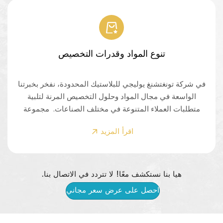
تنوع المواد وقدرات التخصيص
في شركة تونغتشنغ يوليجي للبلاستيك المحدودة، نفخر بخبرتنا
الواسعة في مجال المواد وحلول التخصيص المرنة لتلبية
متطلبات العملاء المتنوعة في مختلف الصناعات. مجموعة
واسعة من الموادالبولي إيثيلين عالي الكثافة (HDPE) لضمان
اقرأ المزيد
المتانة والصلابةالبولي إيثيلين منخفض الكثافة (LDPE) لمرونة
ومقاومة الصدماتالبولي بروبيلين (PP) لمقاومة المواد
الكيميائية والثبات الحراريبولي بروبيلين موجه (OPP) للشفافية
والحماية الحاجزةالبولي إيثيلين المكلور (CPE) لمقاومة
هيا بنا نستكشف معًا! لا تتردد في الاتصال بنا.
الرطوبة والمتانةأسيتات فينيل الإيثيلين (EVA) للنعومة
احصل على عرض سعر مجاني
والمرونةمواد قابلة للتحلل الحيوي من أجل الصداقة للبيئة
والاستدامةنسيج غير منسوج يسمح بالتهوية وقابل لإعادة
الاستخدام حلول مخصصةتتيح لنا قدراتنا التصنيعية المتقدمة