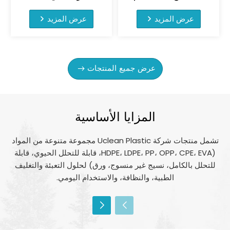
مرة واحدة سعة 1500
الساخن، بطانات
مل، كيس طبي للتقيؤ
حمراء للتعليق
عرض المزيد
عرض المزيد
عرض جميع المنتجات
المزايا الأساسية
تشمل منتجات شركة Uclean Plastic مجموعة متنوعة من المواد
(HDPE، LDPE، PP، OPP، CPE، EVA، قابلة للتحلل الحيوي، قابلة
للتحلل بالكامل، نسيج غير منسوج، ورق) لحلول التعبئة والتغليف
الطبية، والنظافة، والاستخدام اليومي.