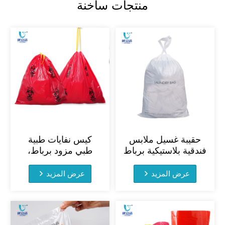
منتجات ساخنة
حقيبة غسيل ملابس
كيس نفايات طبية
فندقية بلاستيكية برباط
طبي مزود برباط،
وشعار مخصص
مناسب للمستشفيات
عرض المزيد
عرض المزيد