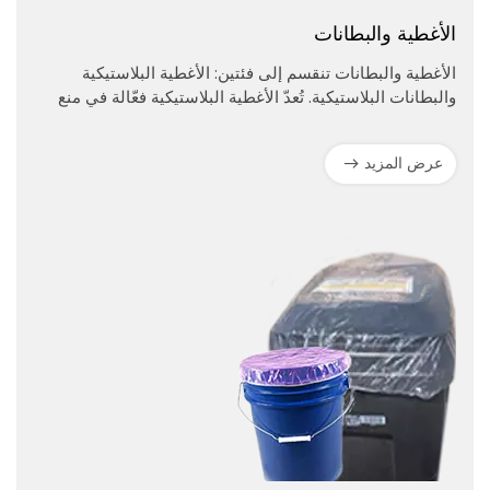
الأغطية والبطانات
الأغطية والبطانات تنقسم إلى فئتين: الأغطية البلاستيكية
والبطانات البلاستيكية. تُعدّ الأغطية البلاستيكية فعّالة في منع
الغبار، بينما تُستخدم البطانات البلاستيكية كبطانات داخلية
عملية. ويُستخدم كلا النوعين على نطاق واسع لحماية المعدات
عرض المزيد
والحفاظ على النظافة في مختلف البيئات.الميزات الرئيسية:•
تعمل الأغطية البلاستيكية على منع الغبار والأوساخ بشكل فعال،
مما يوفر حماية موثوقة للمعدات.• تعمل البطانات البلاستيكية
كطبقات داخلية صحية، مما يسهل عملية التنظيف ويقلل من
الفوضى.• مصنوعة من بلاستيك خفيف الوزن ومتين، وهي مرنة
لتناسب حالات الاستخدام المختلفة.• يضمن التصميم القابل
للتصرف مستوى عالٍ من النظافة وسهولة الاستبدال.بصفتها
شركة تصنيع محترفة، تقدم Uclean خدمات مخصصة أغطية
وبطانات بلاستيكية لتلبية مختلف الاحتياجات، توفر منتجاتنا أداءً
ممتازًا في مقاومة الغبار وحماية داخلية متينة. نقدم تصميمًا
مجانيًا، وحدًا أدنى منخفضًا للطلبات، وتوصيلًا سريعًا لدعم
أعمالكم.